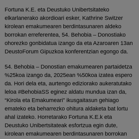
Fortuna K.E. eta Deustuko Unibertsitateko
elkarlanerako akordioari esker, Kathrine Switzer
kirolean emakumearen berdintasunaren aldeko
borrokan erreferentea, 54. Behobia – Donostiako
ohorezko gonbidatua izango da eta Azaroaren 13an
DeustoForum Gipuzkoa konferentzian egongo da.
54. Behobia – Donostian emakumearen partaidetza
%25koa izango da, 2025ean %50koa izatea espero
da. Hori dela eta, aurtengo ediziorako aukeratutako
leloa #BehobiaSS eginez aldatu mundua izan da,
“Kirola eta Emakumeari” ikusgaitasun gehiago
emateko eta beharrezko ohitura aldaketa bat lortu
ahal izateko. Horretarako Fortuna K.E.k eta
Deustuko Unibertsitateak esfortzua egin dute,
kirolean emakumearen berdintasunaren borrokan