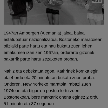
1947an Ambergen (Alemania) jaioa, baina
estatubatuar nazionalizatua, Bostoneko maratoiean
ofizialki parte hartu eta hau bukatu zuen lehen
emakumea izan zen 1967an, ordurarte gizonek
bakarrik parte hartu zezaketen proban.
Nahiz eta debekatua egon, Kathrinek korrika egin
eta 4 ordu eta 20 minututan bukatu zuen proba.
Ondoren, New Yorkeko maratoia irabazi zuen
1974ean eta bigarren postua lortu zuen
Bostonekoan, bere markarik onena eginez 2 ordu
51 minutu eta 37 segundu.