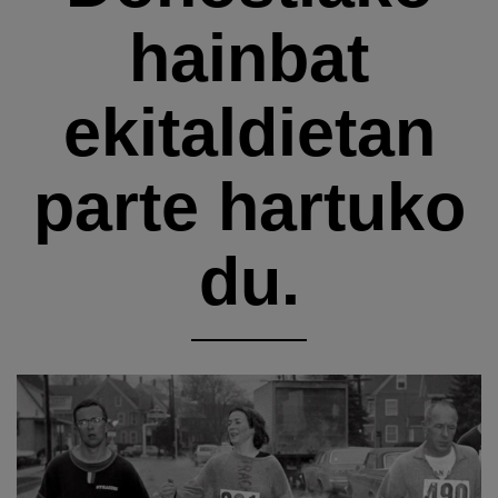
hainbat
ekitaldietan
parte hartuko
du.