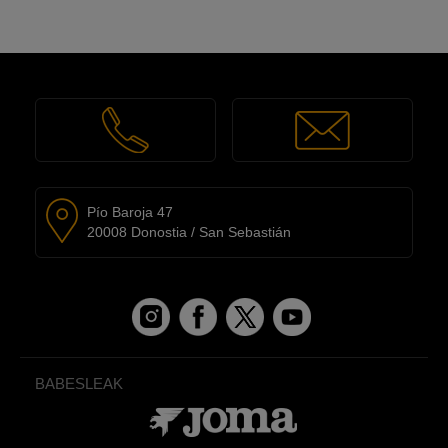
Pío Baroja 47
20008 Donostia / San Sebastián
BABESLEAK