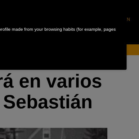
ES
EU
FR
EN
Much more than running
profile made from your browsing habits (for example, pages
rá en varios
 Sebastián