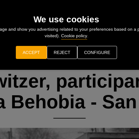
We use cookies
What is B/SS 50/50?
Training groups
age and show you advertising related to your preferences based on a 
visited).
Cookie policy
.
several events of the Behobia - San Sebastián
ACCEPT
REJECT
CONFIGURE
itzer, participa
la Behobia - San