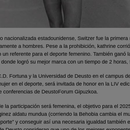
 nacionalizada estadounidense, Switzer fue la primera 
mente a hombres. Pese a la prohibición, kathrine corrió
odo un referente para el deporte femenino. También gan
 donde logró su mejor marca con un tiempo de 2 horas,
 C.D. Fortuna y la Universidad de Deusto en el campus d
 mujer en el deporte, será invitada de honor en la LIV ed
o de conferencias de DeustoForum Gipuzkoa.
e la participación será femenina, el objetivo para el 20
inez aldatu mundua (corriendo la Behobia cambia el mu
deporte” y conseguir así una necesaria igualdad también 
de Deusto consideran que uno de los mejores exponentes,